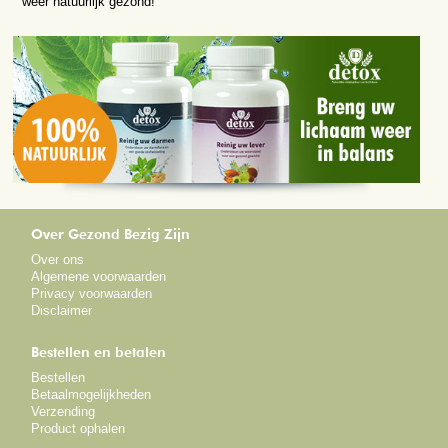
weer natuurlijk gezond!
Over Gezond Bezig Zijn
Over ons
Algemene voorwaarden
Privacy voorwaarden
Disclaimer
Bestellen en betalen
Bestellen
Betaalmogelijkheden
Verzending
Product ophalen