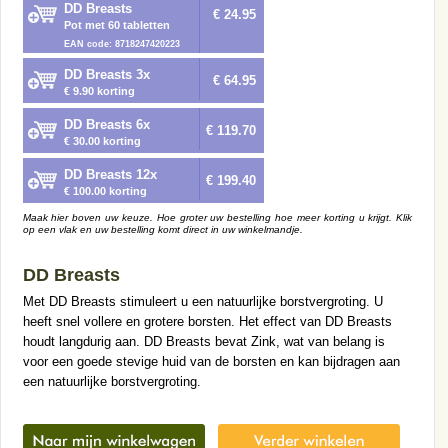
DD Breasts
€ 24.95
Pot met 60 tabletten
EAN code: 8718247420223
DD Breasts 3x
€ 64.95
€ 9.90 korting
DD Breasts 6x
€ 119.70
€ 30.00 korting
DD Breasts 12x
€ 199.40
€ 100.00 korting
Maak hier boven uw keuze. Hoe groter uw bestelling hoe meer korting u krijgt. Klik
op een vlak en uw bestelling komt direct in uw winkelmandje.
DD Breasts
Met DD Breasts stimuleert u een natuurlijke borstvergroting. U
heeft snel vollere en grotere borsten. Het effect van DD Breasts
houdt langdurig aan. DD Breasts bevat Zink, wat van belang is
voor een goede stevige huid van de borsten en kan bijdragen aan
een natuurlijke borstvergroting.