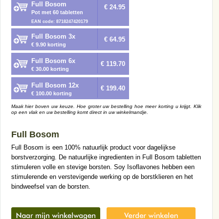
Full Bosom
€ 24.95
Pot met 60 tabletten
EAN code: 8718247420179
Full Bosom 3x
€ 64.95
€ 9.90 korting
Full Bosom 6x
€ 119.70
€ 30.00 korting
Full Bosom 12x
€ 199.40
€ 100.00 korting
Maak hier boven uw keuze. Hoe groter uw bestelling hoe meer korting u krijgt. Klik
op een vlak en uw bestelling komt direct in uw winkelmandje.
Full Bosom
Full Bosom is een 100% natuurlijk product voor dagelijkse
borstverzorging. De natuurlijke ingredienten in Full Bosom tabletten
stimuleren volle en stevige borsten. Soy Isoflavones hebben een
stimulerende en verstevigende werking op de borstklieren en het
bindweefsel van de borsten.