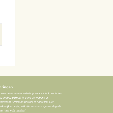
varingen
ar een betrouwbare webshop voor afslankproducten.
zondbezigzijn.nl. Ik vond de website er
trouwbaar uitzien en besloot te bestellen. Het
akkelijk en mijn pakketje was de volgende dag al in
el naar mijn mening!'