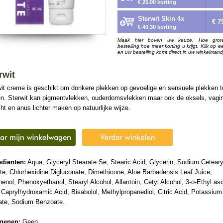
€ 25.00 korting
Sterwit Skin 4x
€ 7
€ 40.30 korting
Maak hier boven uw keuze. Hoe grot
bestelling hoe meer korting u krijgt. Klik op e
en uw bestelling komt direct in uw winkelmand
rwit
wit creme is geschikt om donkere plekken op gevoelige en sensuele plekken t
en. Sterwit kan pigmentvlekken, ouderdomsvlekken maar ook de oksels, vagi
ht en anus lichter maken op natuurlijke wijze.
edienten:
Aqua, Glyceryl Stearate Se, Stearic Acid, Glycerin, Sodium Ceteary
te, Chlorhexidine Digluconate, Dimethicone, Aloe Barbadensis Leaf Juice,
enol, Phenoxyethanol, Stearyl Alcohol, Allantoin, Cetyl Alcohol, 3-o-Ethyl as
 Caprylhydroxamic Acid, Bisabolol, Methylpropanediol, Citric Acid, Potassium
ate, Sodium Benzoate.
rgenen:
Geen