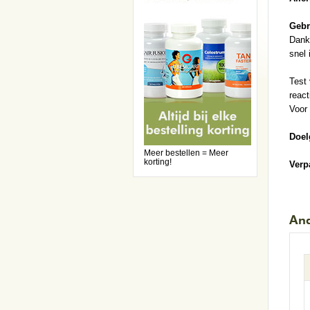
Gebr
Dankz
snel 
Test 
react
Voor 
Doel
Meer bestellen = Meer
korting!
Verp
And