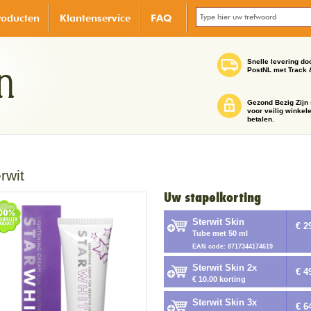
roducten
Klantenservice
FAQ
Snelle levering do
PostNL met Track 
Gezond Bezig Zijn 
voor veilig winkel
betalen.
rwit
Uw stapelkorting
Sterwit Skin
€ 2
Tube met 50 ml
EAN code: 8717344174619
Sterwit Skin 2x
€ 4
€ 10.00 korting
Sterwit Skin 3x
€ 6