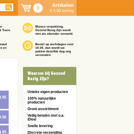
Artikelen
0
€ 0.00 korting
or
Blanco verpakking.
& Trace.
Gezond Bezig Zijn wordt
niet als afzender vermeld.
staat
Bestel op werkdagen voor
en en
16:30, dan wordt uw
pakket dezelfde dag nog
verzonden.
Waarom bij Gezond
Bezig Zijn?
Unieke eigen producten
9.95
100% natuurlijke
producten
Groot assortiment
Veilig betalen met o.a.
9.90
iDeal
Snelle levering
4.85
Discrete verzending