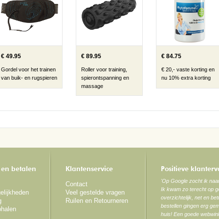
€ 49.95
€ 89.95
€ 84.75
Gordel voor het trainen
Roller voor training,
€ 20,- vaste korting en
van buik- en rugspieren
spierontspanning en
nu 10% extra korting
massage
 en betalen
Klantenservice
Positieve klanter
'Op Google zocht ik na
Contact
Ik kwam zo terecht op ge
elijkheden
Veel gestelde vragen
overzichtelijk, net en be
g
Ruilen en Retourneren
bestellen gingen erg gem
phalen
huis! Een goede webwink