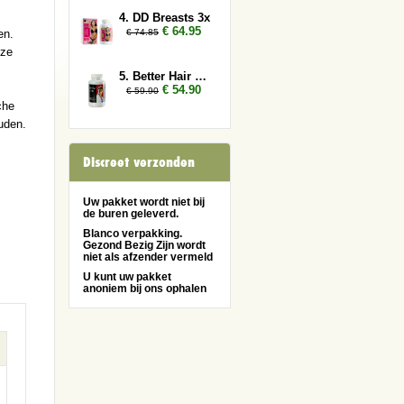
4. DD Breasts 3x
€ 64.95
€ 74.85
en.
eze
5. Better Hair Man 2x
€ 54.90
€ 59.90
che
uden.
Discreet verzonden
Uw pakket wordt niet bij
de buren geleverd.
Blanco verpakking.
Gezond Bezig Zijn wordt
niet als afzender vermeld
U kunt uw pakket
anoniem bij ons ophalen