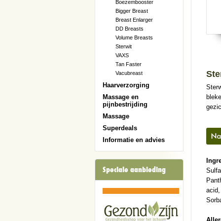
Boezembooster
Bigger Breast
Breast Enlarger
DD Breasts
Volume Breasts
Sterwit
VAXS
Tan Faster
Ste
Vacubreast
Haarverzorging
Ster
blek
Massage en
pijnbestrijding
gezic
Massage
Superdeals
Informatie en advies
Ingr
Speciale aanbieding
Sulfa
Panth
acid,
Sorb
Alle