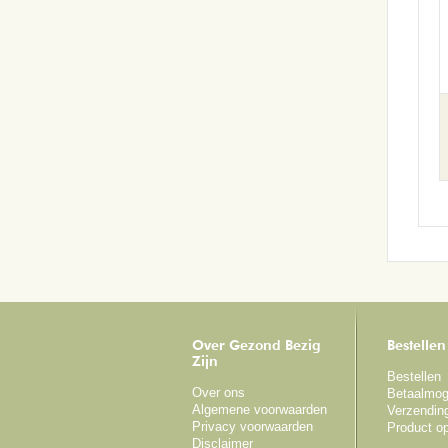
Over Gezond Bezig
Bestellen
Zijn
Bestellen
Over ons
Betaalmog
Algemene voorwaarden
Verzendin
Privacy voorwaarden
Product o
Disclaimer