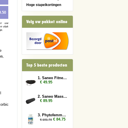
Hoge stapelkortingen
9.50
Volg uw pakket online
er uw
en vlak
je.
e
na,
Top 5 beste producten
1. Saneo Fitness Gordel
€ 49.95
l
2. Saneo Massage Roller
€ 89.95
corbic
3. Phytofemme 6x
€ 84.75
€ 101.70