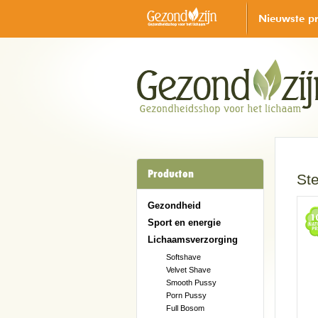
Nieuwste p
Producten
Ste
Gezondheid
Sport en energie
Lichaamsverzorging
Softshave
Velvet Shave
Smooth Pussy
Porn Pussy
Full Bosom