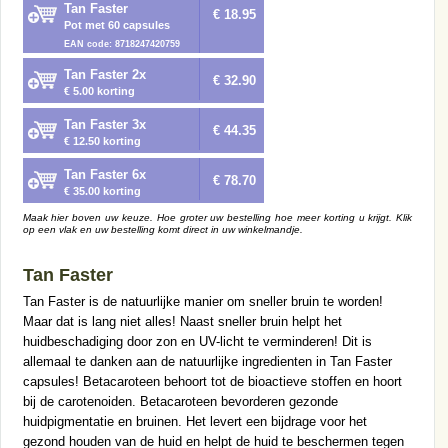
Tan Faster
€ 18.95
Pot met 60 capsules
EAN code: 8718247420759
Tan Faster 2x
€ 32.90
€ 5.00 korting
Tan Faster 3x
€ 44.35
€ 12.50 korting
Tan Faster 6x
€ 78.70
€ 35.00 korting
Maak hier boven uw keuze. Hoe groter uw bestelling hoe meer korting u krijgt. Klik
op een vlak en uw bestelling komt direct in uw winkelmandje.
Tan Faster
Tan Faster is de natuurlijke manier om sneller bruin te worden!
Maar dat is lang niet alles! Naast sneller bruin helpt het
huidbeschadiging door zon en UV-licht te verminderen! Dit is
allemaal te danken aan de natuurlijke ingredienten in Tan Faster
capsules! Betacaroteen behoort tot de bioactieve stoffen en hoort
bij de carotenoiden. Betacaroteen bevorderen gezonde
huidpigmentatie en bruinen. Het levert een bijdrage voor het
gezond houden van de huid en helpt de huid te beschermen tegen