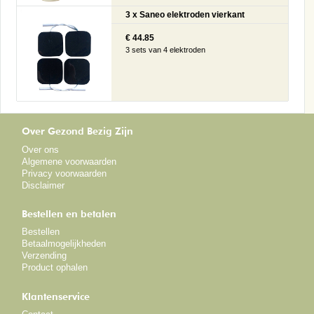
3 x Saneo elektroden vierkant
€ 44.85
3 sets van 4 elektroden
Over Gezond Bezig Zijn
Over ons
Algemene voorwaarden
Privacy voorwaarden
Disclaimer
Bestellen en betalen
Bestellen
Betaalmogelijkheden
Verzending
Product ophalen
Klantenservice