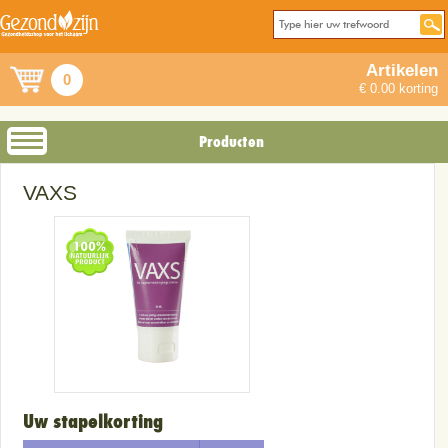
Artikelen
0
€ 0.00 korting
Producten
VAXS
Uw stapelkorting