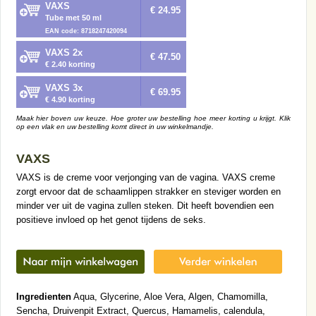
VAXS
€ 24.95
Tube met 50 ml
EAN code: 8718247420094
VAXS 2x
€ 47.50
€ 2.40 korting
VAXS 3x
€ 69.95
€ 4.90 korting
Maak hier boven uw keuze. Hoe groter uw bestelling hoe meer korting u krijgt. Klik
op een vlak en uw bestelling komt direct in uw winkelmandje.
VAXS
VAXS is de creme voor verjonging van de vagina. VAXS creme
zorgt ervoor dat de schaamlippen strakker en steviger worden en
minder ver uit de vagina zullen steken. Dit heeft bovendien een
positieve invloed op het genot tijdens de seks.
Ingredienten
Aqua, Glycerine, Aloe Vera, Algen, Chamomilla,
Sencha, Druivenpit Extract, Quercus, Hamamelis, calendula,