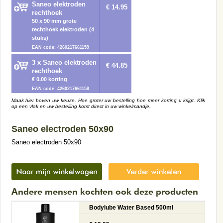
Saneo elektroden
€ 14.95
rechthoek
50 x 90 mm grote
rechthoek elektroden (4
stuks)
EAN code: 4260217661159
3 x Saneo elektroden
€ 44.85
rechthoek
€ 0.00 korting
EAN code: 4260217661159
Maak hier boven uw keuze. Hoe groter uw bestelling hoe meer korting u krijgt. Klik
op een vlak en uw bestelling komt direct in uw winkelmandje.
Saneo electroden 50x90
Saneo electroden 50x90
Andere mensen kochten ook deze producten
Bodylube Water Based 500ml