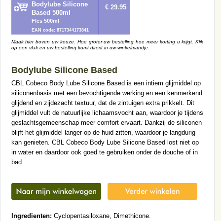
Bodylube Silicone
€ 29.95
Based 500ml
Fles 500ml
EAN code: 8717344173841
Maak hier boven uw keuze. Hoe groter uw bestelling hoe meer korting u krijgt. Klik
op een vlak en uw bestelling komt direct in uw winkelmandje.
Bodylube Silicone Based
CBL Cobeco Body Lube Silicone Based is een intiem glijmiddel op
siliconenbasis met een bevochtigende werking en een kenmerkend
glijdend en zijdezacht textuur, dat de zintuigen extra prikkelt. Dit
glijmiddel vult de natuurlijke lichaamsvocht aan, waardoor je tijdens
geslachtsgemeenschap meer comfort ervaart. Dankzij de siliconen
blijft het glijmiddel langer op de huid zitten, waardoor je langdurig
kan genieten. CBL Cobeco Body Lube Silicone Based lost niet op
in water en daardoor ook goed te gebruiken onder de douche of in
bad.
Ingredienten:
Cyclopentasiloxane, Dimethicone.