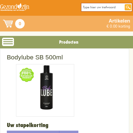
Artikelen
0
€ 0.00 korting
Producten
Bodylube SB 500ml
Uw stapelkorting