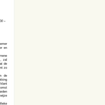
00 –
nemer
er en
emene
, zal
at de
nt zo
en de
kking
klant
nkomst
arden
 wijze
fieke