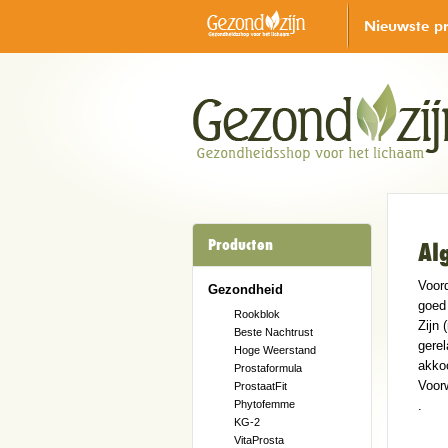
Nieuwste p
Producten
Al
Voor
Gezondheid
goed
Rookblok
Zijn 
Beste Nachtrust
gere
Hoge Weerstand
akko
Prostaformula
Voorw
ProstaatFit
Phytofemme
.
KG-2
VitaProsta