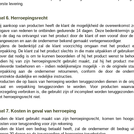
erste levering.
kel 6. Herroepingsrecht
ij aankoop van producten heeft de klant de mogelijkheid de overeenkomst z
pgave van redenen te ontbinden gedurende 14 dagen. Deze bedenktermijn ga
p de dag na ontvangst van het product door de klant of een vooraf door de 
angewezen en aan de ondernemer bekend gemaakt vertegenwoordiger.
ijdens de bedenktijd zal de klant voorzichtig omgaan met het product 
erpakking. De klant zal het product slechts in die mate uitpakken of gebruike
over dat nodig is om te kunnen beoordelen of hij het product wenst te beho
ndien hij van zijn herroepingsrecht gebruikt maakt, zal hij het product met
eleverde toebehoren en - indien redelijkerwijze mogelijk - in de originele st
erpakking aan de ondernemer retourneren, conform de door de onder
erstrekte duidelijke en redelijke instructies.
roducten die op basis van herroeping worden teruggezonden dienen in de orig
taat en verpakking teruggezonden te worden. Voor producten waarv
erzegeling verbroken is, die gebruikt zijn of incompleet worden teruggezonden
et herroepingsrecht niet.
kel 7. Kosten in geval van herroeping
ndien de klant gebruikt maakt van zijn herroepingsrecht, komen ten hoogs
osten voor terugzending voor zijn rekening.
ndien de klant een bedrag betaald heeft, zal de ondernemer dit bedrag uite
innen 30 dagen na de terugzending of herroeping terugbetalen.