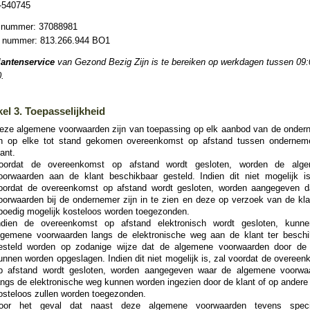
-540745
nummer: 37088981
nummer: 813.266.944 BO1
lantenservice
van Gezond Bezig Zijn is te bereiken op werkdagen tussen 09:
.
kel 3. Toepasselijkheid
eze algemene voorwaarden zijn van toepassing op elk aanbod van de onder
n op elke tot stand gekomen overeenkomst op afstand tussen ondernem
lant.
oordat de overeenkomst op afstand wordt gesloten, worden de alg
oorwaarden aan de klant beschikbaar gesteld. Indien dit niet mogelijk is
oordat de overeenkomst op afstand wordt gesloten, worden aangegeven d
oorwaarden bij de ondernemer zijn in te zien en deze op verzoek van de kla
poedig mogelijk kosteloos worden toegezonden.
ndien de overeenkomst op afstand elektronisch wordt gesloten, kunn
lgemene voorwaarden langs de elektronische weg aan de klant ter beschi
esteld worden op zodanige wijze dat de algemene voorwaarden door de 
unnen worden opgeslagen. Indien dit niet mogelijk is, zal voordat de overee
p afstand wordt gesloten, worden aangegeven waar de algemene voorwa
angs de elektronische weg kunnen worden ingezien door de klant of op andere
osteloos zullen worden toegezonden.
oor het geval dat naast deze algemene voorwaarden tevens speci