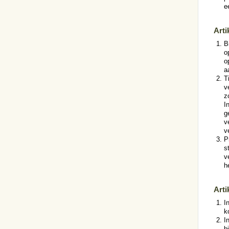
e
Arti
B
o
o
a
T
v
z
I
g
v
v
P
s
v
h
Arti
I
k
I
b