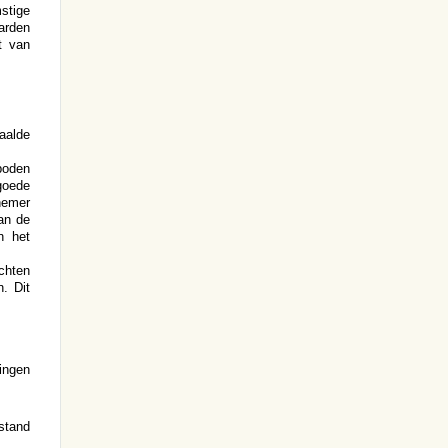
stige
arden
t van
aalde
boden
goede
nemer
an de
n het
echten
. Dit
ingen
stand