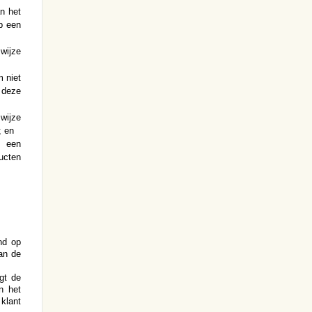
n het
p een
wijze
 niet
 deze
wijze
; en
n een
ucten
nd op
an de
gt de
n het
klant