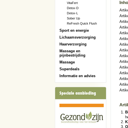
Inh
VitaFert
Detox-D
Artik
Detox-L
Artik
Sober Up
Artik
ReFresh Quick Flush
Artik
Sport en energie
Arti
Lichaamsverzorging
Artik
Haarverzorging
Artik
Artik
Massage en
pijnbestrijding
Artik
Artik
Massage
Artik
Superdeals
Artik
Informatie en advies
Artik
Artik
Artik
Speciale aanbieding
Arti
B
h
K
O