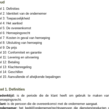
oud
el 1: Definities
el 2: Identiteit van de ondernemer
el 3: Toepasselijkheid
el 4: Het aanbod
kel 5: De overeenkomst
el 6: Herroepingsrecht
el 7: Kosten in geval van herroeping
el 8: Uitsluiting van herroeping
el 9: De prijs
el 10: Conformiteit en garantie
el 11: Levering en uitvoering
el 12: Betaling
el 13: Klachtenregeling
el 14: Geschillen
el 15: Aanvullende of afwijkende bepalingen
kel 1. Definities
edenktijd:
is de periode die de klant heeft om gebruik te maken van
erroepingsrecht.
lant:
is de persoon die de overeenkomst met de ondernemer aangaat.
ndernemer:
het bedrijf/ondernemer/rechtspersoon die diensten/producten o