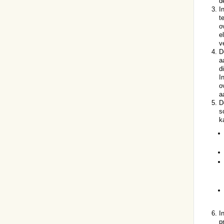
d
I
t
o
e
v
D
a
d
I
o
a
D
s
k
I
p