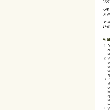
0227
KVK 
BTW 
De
k
17:00
Arti
D
e
k
V
v
v
v
s
I
a
g
k
o
l
k
V