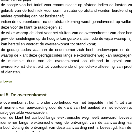
de hoogte van het tarief voor communicatie op afstand indien de kosten va
gebruik van de techniek voor communicatie op afstand worden berekend o
andere grondslag dan het basistarief;
indien de overeenkomst na de totstandkoming wordt gearchiveerd, op welke 
deze voor de klant te raadplegen is;
de wijze waarop de klant voor het sluiten van de overeenkomst van door hem
gewilde handelingen op de hoogte kan geraken, alsmede de wijze waarop hij
kan herstellen voordat de overeenkomst tot stand komt;
de gedragscodes waaraan de ondernemer zich heeft onderworpen en de 
waarop de klant deze gedragscodes langs elektronische weg kan raadplegen
de minimale duur van de overeenkomst op afstand in geval va
overeenkomst die strekt tot voortdurende of periodieke aflevering van prod
of diensten.
kel 5. De overeenkomst
e overeenkomst komt, onder voorbehoud van het bepaalde in lid 4, tot sta
et moment van aanvaarding door de klant van het aanbod en het voldoen a
aarbij gestelde voorwaarden.
ndien de klant het aanbod langs elektronische weg heeft aanvaard, bevesti
ndernemer langs elektronische weg de ontvangst van de aanvaarding va
anbod. Zolang de ontvangst van deze aanvaarding niet is bevestigd, kan de 