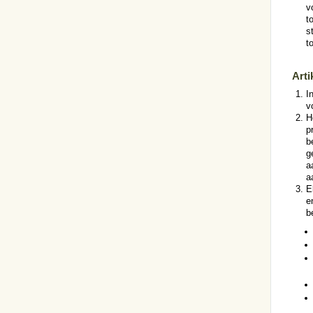
v
t
s
t
Arti
I
v
H
p
b
g
a
a
E
e
b