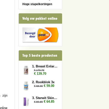
Hoge stapelkortingen
Volg uw pakket online
Top 5 beste producten
1. Breast Enlarger 6x
€ 179.70
€ 139.70
2. Rookblok 3x
€ 59.00
€ 66.00
 zijn
3. Sterwit Skin 3x
€ 64.85
€ 89.85
nline