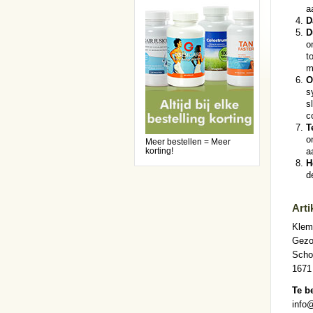
a
D
D
o
t
m
O
s
s
c
T
o
Meer bestellen = Meer
korting!
a
H
d
Arti
Klem
Gezo
Scho
1671
Te b
info