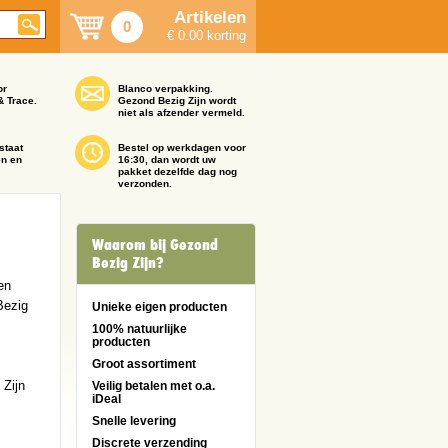
Artikelen
0
€ 0.00 korting
or
Blanco verpakking.
& Trace.
Gezond Bezig Zijn wordt
niet als afzender vermeld.
staat
Bestel op werkdagen voor
en en
16:30, dan wordt uw
pakket dezelfde dag nog
verzonden.
Waarom bij Gezond
Bezig Zijn?
en
Bezig
Unieke eigen producten
100% natuurlijke
producten
Groot assortiment
 Zijn
Veilig betalen met o.a.
iDeal
Snelle levering
Discrete verzending