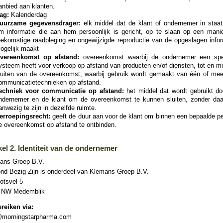
anbied aan klanten.
ag:
Kalenderdag
uurzame gegevensdrager:
elk middel dat de klant of ondernemer in staat 
m informatie die aan hem persoonlijk is gericht, op te slaan op een manie
oekomstige raadpleging en ongewijzigde reproductie van de opgeslagen infor
ogelijk maakt
vereenkomst op afstand:
overeenkomst waarbij de ondernemer een spe
ysteem heeft voor verkoop op afstand van producten en/of diensten, tot en m
luiten van de overeenkomst, waarbij gebruik wordt gemaakt van één of mee
ommunicatietechnieken op afstand.
echniek voor communicatie op afstand:
het middel dat wordt gebruikt do
ndernemer en de klant om de overeenkomst te kunnen sluiten, zonder daa
anwezig te zijn in dezelfde ruimte.
erroepingsrecht:
geeft de duur aan voor de klant om binnen een bepaalde pe
e overeenkomst op afstand te ontbinden.
kel 2. Identiteit van de ondernemer
ans Groep B.V.
nd Bezig Zijn is onderdeel van Klemans Groep B.V.
otsvel 5
 NW Medemblik
ereiken via:
@morningstarpharma.com