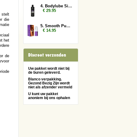
4. Bodylube Silicone Based 500ml
€ 29.95
stelt
r die
matie
5. Smooth Pussy
€ 14.95
ciaal
et het
rdere
Discreet verzonden
or de
rvoor
Uw pakket wordt niet bij
riode
de buren geleverd.
Blanco verpakking.
Gezond Bezig Zijn wordt
niet als afzender vermeld
U kunt uw pakket
anoniem bij ons ophalen