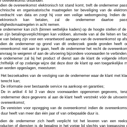
e overeenkomst ontbinden.
ndien de overeenkomst elektronisch tot stand komt, treft de ondernemer pas
echnische en organisatorische maatregelen ter beveiliging van de elektron
verdracht van data en zorgt hij voor een veilige webomgeving. Indien de 
lektronisch kan betalen, zal de ondernemer daartoe pass
eiligheidsmaatregelen in acht nemen.
e ondernemer kan zich (binnen wettelijke kaders) op de hoogte stellen of de
an zijn betalingsverplichtingen kan voldoen, alsmede van al die feiten en fa
ie van belang zijn voor een verantwoord aangaan van de overeenkomst op afs
ndien de ondernemer op grond van dit onderzoek goede gronden heeft 
vereenkomst niet aan te gaan, heeft de ondernemer het recht de overeenkom
anvraag te weigeren of aan de uitvoering bijzondere voorwaarden te verbinden
e ondernemer zal bij het product of dienst aan de klant de volgende inform
chriftelijk of op zodanige wijze dat deze door de klant op een toegankelijke 
an worden opgeslagen, meesturen:
Het bezoekadres van de vestiging van de ondernemer waar de klant met kla
terecht kan;
De informatie over bestaande service na aankoop en garanties;
De in artikel 4 lid 3 van deze voorwaarden opgenomen gegevens, tenz
ondernemer deze gegevens al aan de klant heeft verstrekt vóór de uitvoerin
overeenkomst;
De vereisten voor opzegging van de overeenkomst indien de overeenkoms
duur heeft van meer dan één jaar of van onbepaalde duur is.
ndien de ondernemer zich heeft verplicht tot het leveren van een reek
roducten of diensten is de bepaling in het vorige lid slechts van toepassing