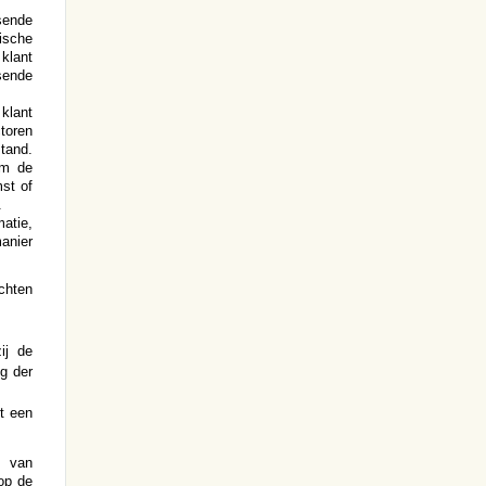
sende
ische
klant
ende
 klant
ctoren
tand.
om de
st of
.
atie,
manier
chten
ij de
g der
t een
s van
 op de