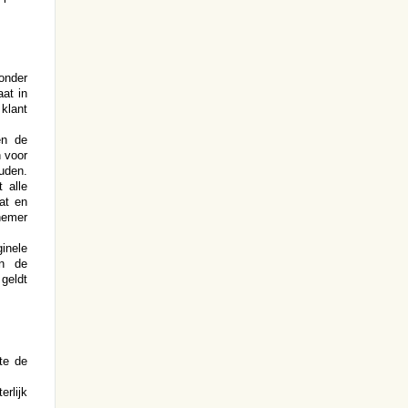
onder
at in
klant
en de
n voor
uden.
 alle
aat en
nemer
inele
an de
 geldt
te de
rlijk