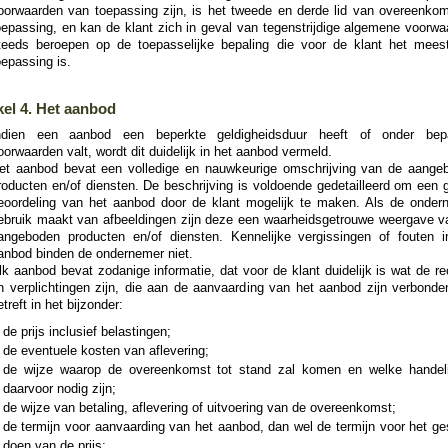
oorwaarden van toepassing zijn, is het tweede en derde lid van overeenkom
oepassing, en kan de klant zich in geval van tegenstrijdige algemene voorwa
teeds beroepen op de toepasselijke bepaling die voor de klant het mees
oepassing is.
kel 4. Het aanbod
ndien een aanbod een beperkte geldigheidsduur heeft of onder bep
oorwaarden valt, wordt dit duidelijk in het aanbod vermeld.
et aanbod bevat een volledige en nauwkeurige omschrijving van de aange
roducten en/of diensten. De beschrijving is voldoende gedetailleerd om een 
eoordeling van het aanbod door de klant mogelijk te maken. Als de onder
ebruik maakt van afbeeldingen zijn deze een waarheidsgetrouwe weergave v
angeboden producten en/of diensten. Kennelijke vergissingen of fouten i
anbod binden de ondernemer niet.
lk aanbod bevat zodanige informatie, dat voor de klant duidelijk is wat de r
n verplichtingen zijn, die aan de aanvaarding van het aanbod zijn verbonden
etreft in het bijzonder:
de prijs inclusief belastingen;
de eventuele kosten van aflevering;
de wijze waarop de overeenkomst tot stand zal komen en welke handel
daarvoor nodig zijn;
de wijze van betaling, aflevering of uitvoering van de overeenkomst;
de termijn voor aanvaarding van het aanbod, dan wel de termijn voor het ge
doen van de prijs;