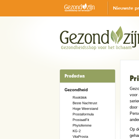
Nieuwste p
Producten
Pr
Gezon
Gezondheid
voor 
Rookblok
seri
Beste Nachtrust
door 
Hoge Weerstand
Perso
Prostaformula
ande
ProstaatFit
Phytofemme
Op d
KG-2
geha
VitaProsta