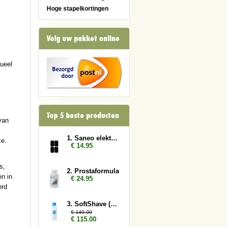
Hoge stapelkortingen
Volg uw pakket online
tueel
Top 5 beste producten
van
1. Saneo elektroden rechthoek
ce.
€ 14.95
s,
2. Prostaformula
n in
€ 24.95
erd
3. SoftShave (150 ml) 10x
€ 140.00
€ 115.00