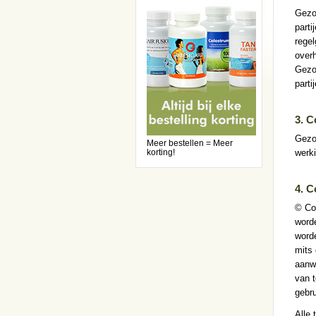
Gezo
parti
rege
over
Gezo
parti
3. C
Gezon
Meer bestellen = Meer
korting!
werk
4. C
© Co
word
worde
mits 
aanwe
van t
gebru
Alle 