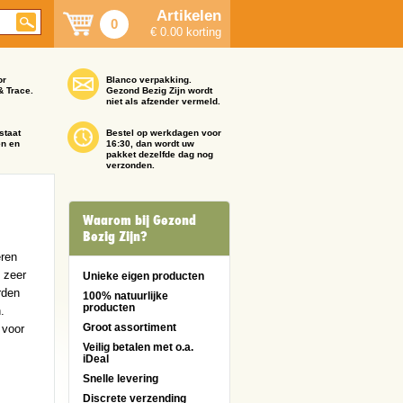
Artikelen
0
€ 0.00 korting
or
Blanco verpakking.
& Trace.
Gezond Bezig Zijn wordt
niet als afzender vermeld.
staat
Bestel op werkdagen voor
en en
16:30, dan wordt uw
pakket dezelfde dag nog
verzonden.
Waarom bij Gezond
Bezig Zijn?
ëren
 zeer
Unieke eigen producten
rden
100% natuurlijke
producten
.
Groot assortiment
 voor
Veilig betalen met o.a.
iDeal
Snelle levering
Discrete verzending