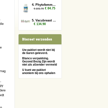
4. Phytofemme 6x
€ 84.75
€ 101.70
.
5. Vacubreast pomp met 2 potten
ële
€ 134.90
Discreet verzonden
de
Uw pakket wordt niet bij
de buren geleverd.
Blanco verpakking.
Gezond Bezig Zijn wordt
niet als afzender vermeld
U kunt uw pakket
 mag
anoniem bij ons ophalen
,
opy
dere
rdt
jn