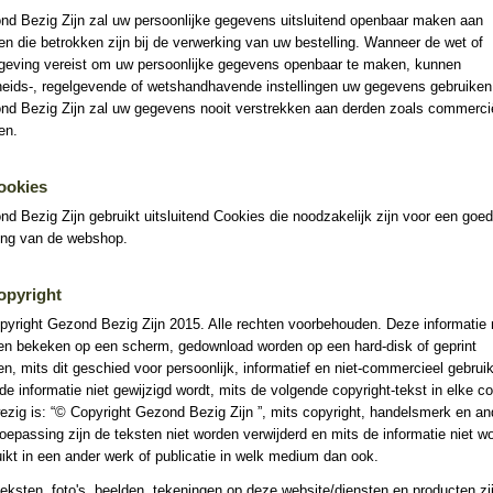
nd Bezig Zijn zal uw persoonlijke gegevens uitsluitend openbaar maken aan
jen die betrokken zijn bij de verwerking van uw bestelling. Wanneer de wet of
lgeving vereist om uw persoonlijke gegevens openbaar te maken, kunnen
heids-, regelgevende of wetshandhavende instellingen uw gegevens gebruiken
nd Bezig Zijn zal uw gegevens nooit verstrekken aan derden zoals commerci
jen.
ookies
d Bezig Zijn gebruikt uitsluitend Cookies die noodzakelijk zijn voor een goe
ing van de webshop.
opyright
pyright Gezond Bezig Zijn 2015. Alle rechten voorbehouden. Deze informatie
en bekeken op een scherm, gedownload worden op een hard-disk of geprint
n, mits dit geschied voor persoonlijk, informatief en niet-commercieel gebruik
de informatie niet gewijzigd wordt, mits de volgende copyright-tekst in elke c
zig is: “© Copyright Gezond Bezig Zijn ”, mits copyright, handelsmerk en an
oepassing zijn de teksten niet worden verwijderd en mits de informatie niet wo
ikt in een ander werk of publicatie in welk medium dan ook.
teksten, foto's, beelden, tekeningen op deze website/diensten en producten zi