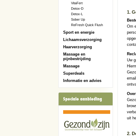
VitaFert
Detox-D
1. G
Detox-L
Sober Up
Best
ReFresh Quick Flush
Om e
Sport en energie
pers
opges
Lichaamsverzorging
conta
Haarverzorging
Recl
Massage en
pijnbestrijding
Uw g
Massage
Hierm
Gezon
Superdeals
email
Informatie en advies
ontv
Over
Speciale aanbieding
Gezo
brow
verba
uit h
2. D