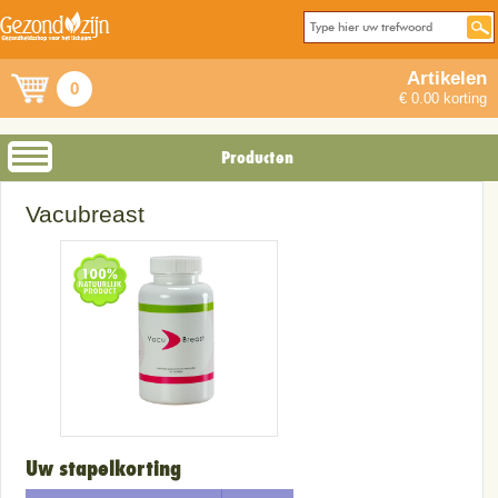
Artikelen
0
€ 0.00 korting
Producten
Vacubreast
Uw stapelkorting