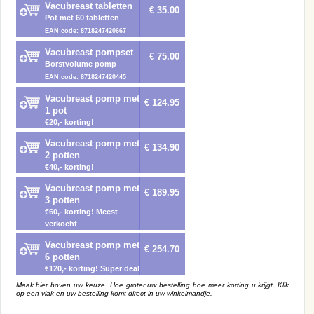
Vacubreast tabletten
€ 35.00
Pot met 60 tabletten
EAN code: 8718247420667
Vacubreast pompset
€ 75.00
Borstvolume pomp
EAN code: 8718247420445
Vacubreast pomp met
€ 124.95
1 pot
€20,- korting!
Vacubreast pomp met
€ 134.90
2 potten
€40,- korting!
Vacubreast pomp met
€ 189.95
3 potten
€60,- korting! Meest
verkocht
Vacubreast pomp met
€ 254.70
6 potten
€120,- korting! Super deal
Maak hier boven uw keuze. Hoe groter uw bestelling hoe meer korting u krijgt. Klik
op een vlak en uw bestelling komt direct in uw winkelmandje.