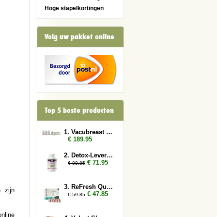
Hoge stapelkortingen
Volg uw pakket online
Top 5 beste producten
1. Vacubreast pomp met 3 potten
€ 189.95
2. Detox-Lever 3x
€ 71.95
€ 80.85
3. ReFresh Quick Flush 3x
 zijn
€ 47.85
€ 59.85
nline