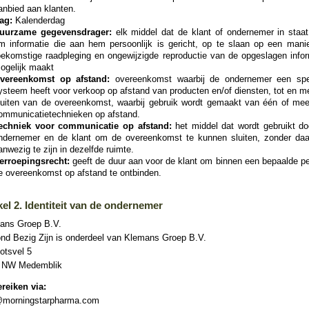
anbied aan klanten.
ag:
Kalenderdag
uurzame gegevensdrager:
elk middel dat de klant of ondernemer in staat 
m informatie die aan hem persoonlijk is gericht, op te slaan op een manie
oekomstige raadpleging en ongewijzigde reproductie van de opgeslagen infor
ogelijk maakt
vereenkomst op afstand:
overeenkomst waarbij de ondernemer een spe
ysteem heeft voor verkoop op afstand van producten en/of diensten, tot en m
luiten van de overeenkomst, waarbij gebruik wordt gemaakt van één of mee
ommunicatietechnieken op afstand.
echniek voor communicatie op afstand:
het middel dat wordt gebruikt do
ndernemer en de klant om de overeenkomst te kunnen sluiten, zonder daa
anwezig te zijn in dezelfde ruimte.
erroepingsrecht:
geeft de duur aan voor de klant om binnen een bepaalde pe
e overeenkomst op afstand te ontbinden.
kel 2. Identiteit van de ondernemer
ans Groep B.V.
nd Bezig Zijn is onderdeel van Klemans Groep B.V.
otsvel 5
 NW Medemblik
ereiken via:
@morningstarpharma.com