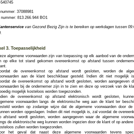
-540745
nummer: 37088981
nummer: 813.266.944 BO1
lantenservice
van Gezond Bezig Zijn is te bereiken op werkdagen tussen 09:
.
kel 3. Toepasselijkheid
eze algemene voorwaarden zijn van toepassing op elk aanbod van de onder
n op elke tot stand gekomen overeenkomst op afstand tussen ondernem
lant.
oordat de overeenkomst op afstand wordt gesloten, worden de alg
oorwaarden aan de klant beschikbaar gesteld. Indien dit niet mogelijk is
oordat de overeenkomst op afstand wordt gesloten, worden aangegeven d
oorwaarden bij de ondernemer zijn in te zien en deze op verzoek van de kla
poedig mogelijk kosteloos worden toegezonden.
ndien de overeenkomst op afstand elektronisch wordt gesloten, kunn
lgemene voorwaarden langs de elektronische weg aan de klant ter beschi
esteld worden op zodanige wijze dat de algemene voorwaarden door de 
unnen worden opgeslagen. Indien dit niet mogelijk is, zal voordat de overee
p afstand wordt gesloten, worden aangegeven waar de algemene voorwa
angs de elektronische weg kunnen worden ingezien door de klant of op andere
osteloos zullen worden toegezonden.
oor het geval dat naast deze algemene voorwaarden tevens speci