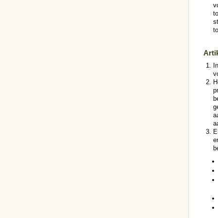
v
t
s
t
Arti
I
v
H
p
b
g
a
a
E
e
b