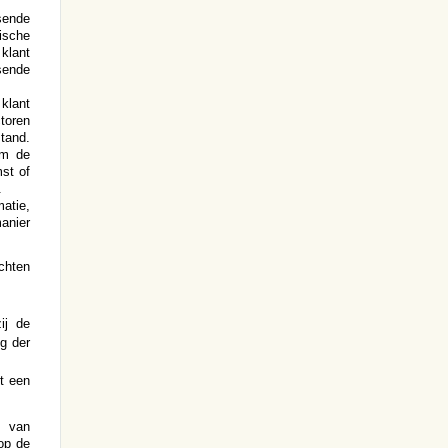
sende
ische
klant
ende
 klant
ctoren
tand.
om de
st of
.
atie,
manier
chten
ij de
g der
t een
s van
 op de