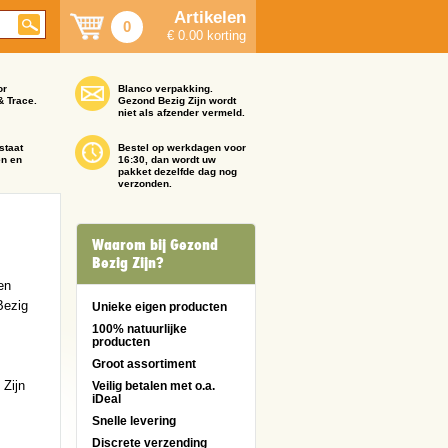
Artikelen
0
€ 0.00 korting
or
Blanco verpakking.
& Trace.
Gezond Bezig Zijn wordt
niet als afzender vermeld.
staat
Bestel op werkdagen voor
en en
16:30, dan wordt uw
pakket dezelfde dag nog
verzonden.
Waarom bij Gezond
Bezig Zijn?
en
Bezig
Unieke eigen producten
100% natuurlijke
producten
Groot assortiment
 Zijn
Veilig betalen met o.a.
iDeal
Snelle levering
Discrete verzending