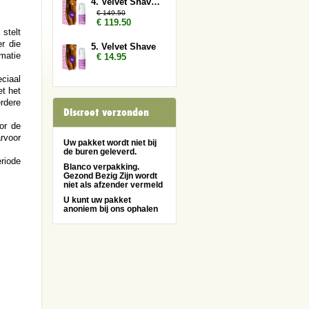
4. Velvet Shave 10x
€ 149.50
€ 119.50
stelt
r die
5. Velvet Shave
matie
€ 14.95
ciaal
et het
rdere
Discreet verzonden
or de
rvoor
Uw pakket wordt niet bij
de buren geleverd.
riode
Blanco verpakking.
Gezond Bezig Zijn wordt
niet als afzender vermeld
U kunt uw pakket
anoniem bij ons ophalen