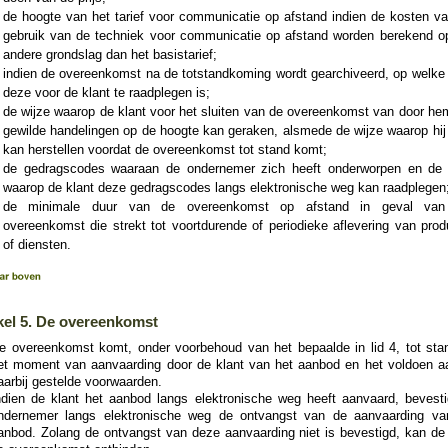
de hoogte van het tarief voor communicatie op afstand indien de kosten va
gebruik van de techniek voor communicatie op afstand worden berekend o
andere grondslag dan het basistarief;
indien de overeenkomst na de totstandkoming wordt gearchiveerd, op welke 
deze voor de klant te raadplegen is;
de wijze waarop de klant voor het sluiten van de overeenkomst van door hem
gewilde handelingen op de hoogte kan geraken, alsmede de wijze waarop hij
kan herstellen voordat de overeenkomst tot stand komt;
de gedragscodes waaraan de ondernemer zich heeft onderworpen en de 
waarop de klant deze gedragscodes langs elektronische weg kan raadplegen
de minimale duur van de overeenkomst op afstand in geval va
overeenkomst die strekt tot voortdurende of periodieke aflevering van prod
of diensten.
kel 5. De overeenkomst
e overeenkomst komt, onder voorbehoud van het bepaalde in lid 4, tot sta
et moment van aanvaarding door de klant van het aanbod en het voldoen a
aarbij gestelde voorwaarden.
ndien de klant het aanbod langs elektronische weg heeft aanvaard, bevesti
ndernemer langs elektronische weg de ontvangst van de aanvaarding va
anbod. Zolang de ontvangst van deze aanvaarding niet is bevestigd, kan de 