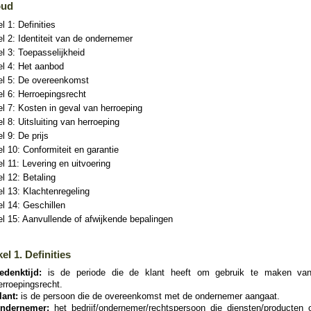
oud
el 1: Definities
el 2: Identiteit van de ondernemer
el 3: Toepasselijkheid
el 4: Het aanbod
kel 5: De overeenkomst
el 6: Herroepingsrecht
el 7: Kosten in geval van herroeping
el 8: Uitsluiting van herroeping
el 9: De prijs
el 10: Conformiteit en garantie
el 11: Levering en uitvoering
el 12: Betaling
el 13: Klachtenregeling
el 14: Geschillen
el 15: Aanvullende of afwijkende bepalingen
kel 1. Definities
edenktijd:
is de periode die de klant heeft om gebruik te maken van
erroepingsrecht.
lant:
is de persoon die de overeenkomst met de ondernemer aangaat.
ndernemer:
het bedrijf/ondernemer/rechtspersoon die diensten/producten o