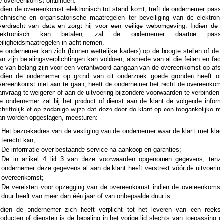
e overeenkomst ontbinden.
ndien de overeenkomst elektronisch tot stand komt, treft de ondernemer pas
echnische en organisatorische maatregelen ter beveiliging van de elektron
verdracht van data en zorgt hij voor een veilige webomgeving. Indien de 
lektronisch kan betalen, zal de ondernemer daartoe pass
eiligheidsmaatregelen in acht nemen.
e ondernemer kan zich (binnen wettelijke kaders) op de hoogte stellen of de
an zijn betalingsverplichtingen kan voldoen, alsmede van al die feiten en fa
ie van belang zijn voor een verantwoord aangaan van de overeenkomst op afs
ndien de ondernemer op grond van dit onderzoek goede gronden heeft 
vereenkomst niet aan te gaan, heeft de ondernemer het recht de overeenkom
anvraag te weigeren of aan de uitvoering bijzondere voorwaarden te verbinden
e ondernemer zal bij het product of dienst aan de klant de volgende inform
chriftelijk of op zodanige wijze dat deze door de klant op een toegankelijke 
an worden opgeslagen, meesturen:
Het bezoekadres van de vestiging van de ondernemer waar de klant met kla
terecht kan;
De informatie over bestaande service na aankoop en garanties;
De in artikel 4 lid 3 van deze voorwaarden opgenomen gegevens, tenz
ondernemer deze gegevens al aan de klant heeft verstrekt vóór de uitvoerin
overeenkomst;
De vereisten voor opzegging van de overeenkomst indien de overeenkoms
duur heeft van meer dan één jaar of van onbepaalde duur is.
ndien de ondernemer zich heeft verplicht tot het leveren van een reek
roducten of diensten is de bepaling in het vorige lid slechts van toepassing