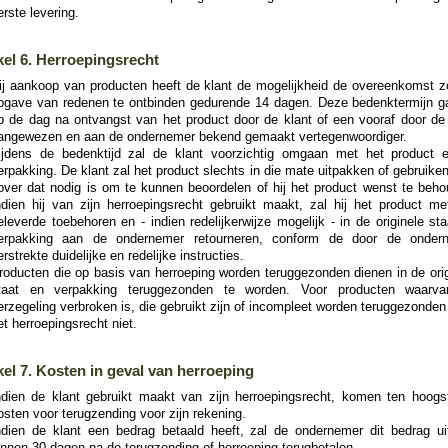
erste levering.
kel 6. Herroepingsrecht
ij aankoop van producten heeft de klant de mogelijkheid de overeenkomst z
pgave van redenen te ontbinden gedurende 14 dagen. Deze bedenktermijn ga
p de dag na ontvangst van het product door de klant of een vooraf door de 
angewezen en aan de ondernemer bekend gemaakt vertegenwoordiger.
ijdens de bedenktijd zal de klant voorzichtig omgaan met het product 
erpakking. De klant zal het product slechts in die mate uitpakken of gebruike
over dat nodig is om te kunnen beoordelen of hij het product wenst te beho
ndien hij van zijn herroepingsrecht gebruikt maakt, zal hij het product met
eleverde toebehoren en - indien redelijkerwijze mogelijk - in de originele st
erpakking aan de ondernemer retourneren, conform de door de onder
erstrekte duidelijke en redelijke instructies.
roducten die op basis van herroeping worden teruggezonden dienen in de orig
taat en verpakking teruggezonden te worden. Voor producten waarv
erzegeling verbroken is, die gebruikt zijn of incompleet worden teruggezonden
et herroepingsrecht niet.
kel 7. Kosten in geval van herroeping
ndien de klant gebruikt maakt van zijn herroepingsrecht, komen ten hoogs
osten voor terugzending voor zijn rekening.
ndien de klant een bedrag betaald heeft, zal de ondernemer dit bedrag uite
innen 30 dagen na de terugzending of herroeping terugbetalen.