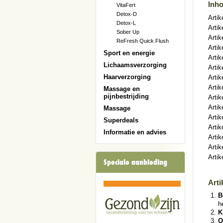
Inh
VitaFert
Detox-D
Artik
Detox-L
Artik
Sober Up
Artik
ReFresh Quick Flush
Artik
Sport en energie
Arti
Lichaamsverzorging
Artik
Haarverzorging
Artik
Artik
Massage en
pijnbestrijding
Artik
Artik
Massage
Artik
Superdeals
Artik
Informatie en advies
Artik
Artik
Artik
Speciale aanbieding
Arti
B
h
K
O