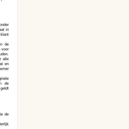
onder
at in
klant
en de
n voor
uden.
 alle
aat en
nemer
inele
an de
 geldt
te de
rlijk