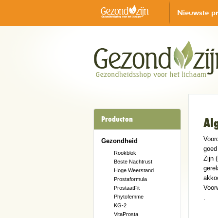
Nieuwste p
Producten
Al
Voor
Gezondheid
goed
Rookblok
Zijn 
Beste Nachtrust
gere
Hoge Weerstand
akko
Prostaformula
Voorw
ProstaatFit
Phytofemme
.
KG-2
VitaProsta