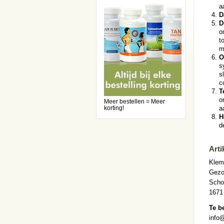
a
D
D
o
t
m
O
s
s
c
T
o
Meer bestellen = Meer
korting!
a
H
d
Arti
Klem
Gezo
Scho
1671
Te b
info