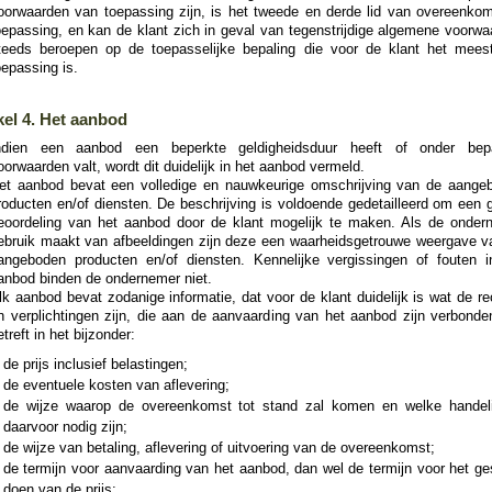
oorwaarden van toepassing zijn, is het tweede en derde lid van overeenkom
oepassing, en kan de klant zich in geval van tegenstrijdige algemene voorwa
teeds beroepen op de toepasselijke bepaling die voor de klant het mees
oepassing is.
kel 4. Het aanbod
ndien een aanbod een beperkte geldigheidsduur heeft of onder bep
oorwaarden valt, wordt dit duidelijk in het aanbod vermeld.
et aanbod bevat een volledige en nauwkeurige omschrijving van de aange
roducten en/of diensten. De beschrijving is voldoende gedetailleerd om een 
eoordeling van het aanbod door de klant mogelijk te maken. Als de onder
ebruik maakt van afbeeldingen zijn deze een waarheidsgetrouwe weergave v
angeboden producten en/of diensten. Kennelijke vergissingen of fouten i
anbod binden de ondernemer niet.
lk aanbod bevat zodanige informatie, dat voor de klant duidelijk is wat de r
n verplichtingen zijn, die aan de aanvaarding van het aanbod zijn verbonden
etreft in het bijzonder:
de prijs inclusief belastingen;
de eventuele kosten van aflevering;
de wijze waarop de overeenkomst tot stand zal komen en welke handel
daarvoor nodig zijn;
de wijze van betaling, aflevering of uitvoering van de overeenkomst;
de termijn voor aanvaarding van het aanbod, dan wel de termijn voor het ge
doen van de prijs;