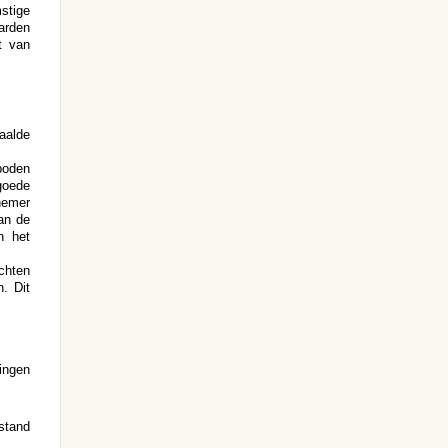
stige
arden
t van
aalde
boden
goede
nemer
an de
n het
echten
. Dit
ingen
stand