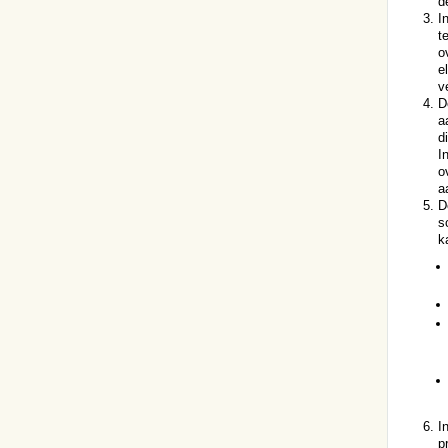
d
I
t
o
e
v
D
a
d
I
o
a
D
s
k
I
p