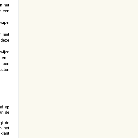
n het
p een
wijze
 niet
 deze
wijze
; en
n een
ucten
nd op
an de
gt de
n het
klant