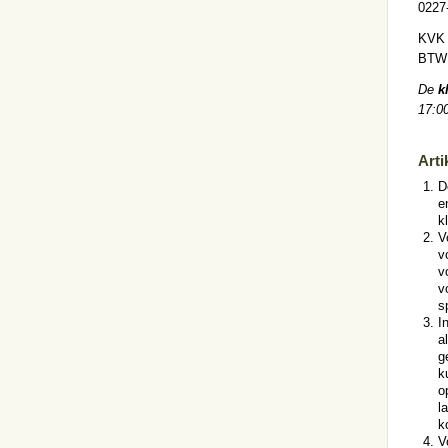
0227
KVK 
BTW 
De
k
17:00
Arti
D
e
k
V
v
v
v
s
I
a
g
k
o
l
k
V