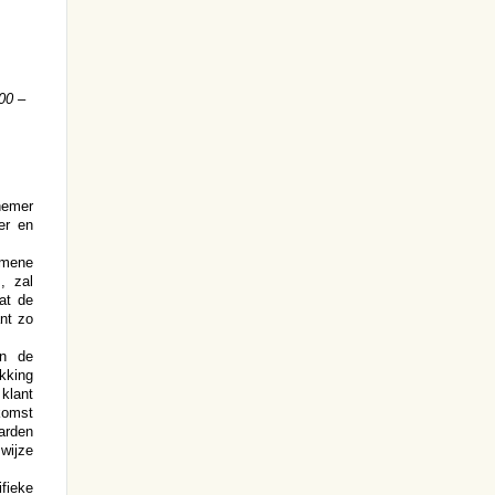
00 –
nemer
er en
emene
, zal
at de
nt zo
en de
kking
klant
nkomst
arden
 wijze
fieke