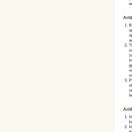
e
Arti
B
o
o
a
T
v
z
I
g
v
v
P
s
v
h
Arti
I
k
I
b