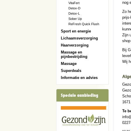
nog 
VitaFert
Detox-D
Zo he
Detox-L
prijs
Sober Up
inter
ReFresh Quick Flush
kunn
Sport en energie
Zijn 
Lichaamsverzorging
shop
Haarverzorging
Bij G
Massage en
lever
pijnbestrijding
Wij 
Massage
Superdeals
Alg
Informatie en advies
Gezo
Gezo
Speciale aanbieding
Scho
1671
Te b
info
0227