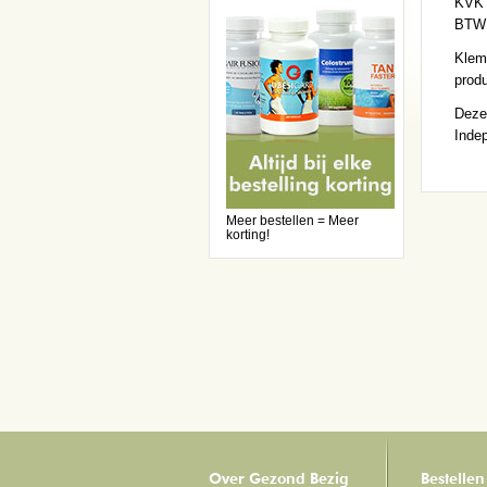
KVK 
BTW 
Klem
prod
Deze 
Inde
Meer bestellen = Meer
korting!
Over Gezond Bezig
Bestellen