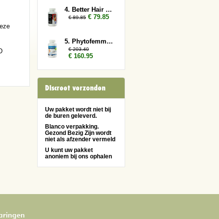
4. Better Hair Man 3x
€ 79.85
€ 89.85
deze
5. Phytofemme 12x
€ 203.40
D
€ 160.95
Discreet verzonden
Uw pakket wordt niet bij
de buren geleverd.
Blanco verpakking.
Gezond Bezig Zijn wordt
niet als afzender vermeld
U kunt uw pakket
anoniem bij ons ophalen
varingen