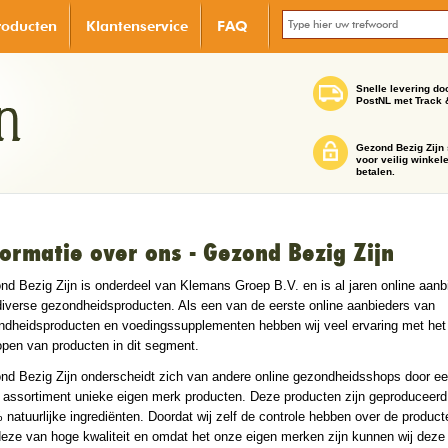
roducten
Klantenservice
FAQ
Snelle levering do
PostNL met Track 
Gezond Bezig Zijn 
voor veilig winkel
betalen.
formatie over ons - Gezond Bezig Zijn
d Bezig Zijn is onderdeel van Klemans Groep B.V. en is al jaren online aanb
diverse gezondheidsproducten. Als een van de eerste online aanbieders van
ndheidsproducten en voedingssupplementen hebben wij veel ervaring met het
open van producten in dit segment.
nd Bezig Zijn onderscheidt zich van andere online gezondheidsshops door e
 assortiment unieke eigen merk producten. Deze producten zijn geproduceerd 
natuurlijke ingrediënten. Doordat wij zelf de controle hebben over de product
deze van hoge kwaliteit en omdat het onze eigen merken zijn kunnen wij deze