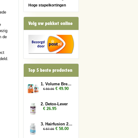
Hoge stapelkortingen
oede
Volg uw pakket online
e
ezig
n de
ect
deld.
Top 5 beste producten
1. Volume Breasts 2x
€ 49.90
€ 59.90
2. Detox-Lever
€ 26.95
3. Hairfusion 2 x Plus 1 gratis
€ 58.00
€ 57.00