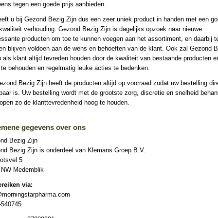
eens tegen een goede prijs aanbieden.
eft u bij Gezond Bezig Zijn dus een zeer uniek product in handen met een g
-kwaliteit verhouding. Gezond Bezig Zijn is dagelijks opzoek naar nieuwe
essante producten om toe te kunnen voegen aan het assortiment, en daarbij t
en blijven voldoen aan de wens en behoeften van de klant. Ook zal Gezond B
u als klant altijd tevreden houden door de kwaliteit van bestaande producten e
 te behouden en regelmatig leuke acties te bedenken.
ezond Bezig Zijn heeft de producten altijd op voorraad zodat uw bestelling dir
baar is. Uw bestelling wordt met de grootste zorg, discretie en snelheid behan
hopen zo de klanttevredenheid hoog te houden.
emene gegevens over ons
nd Bezig Zijn
nd Bezig Zijn is onderdeel van Klemans Groep B.V.
otsvel 5
 NW Medemblik
ereiken via:
@morningstarpharma.com
-540745