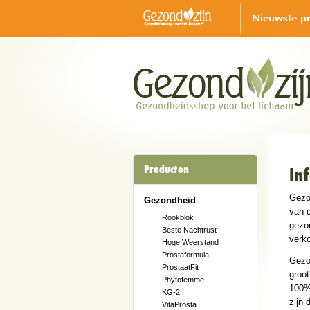
Nieuwste p
Producten
In
Gezon
Gezondheid
van 
Rookblok
gezo
Beste Nachtrust
verk
Hoge Weerstand
Prostaformula
Gezo
ProstaatFit
groot
Phytofemme
100% 
KG-2
zijn 
VitaProsta