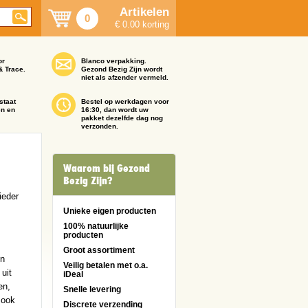
Artikelen
0
€ 0.00 korting
or
Blanco verpakking.
& Trace.
Gezond Bezig Zijn wordt
niet als afzender vermeld.
staat
Bestel op werkdagen voor
en en
16:30, dan wordt uw
pakket dezelfde dag nog
verzonden.
Waarom bij Gezond
Bezig Zijn?
ieder
Unieke eigen producten
100% natuurlijke
producten
Groot assortiment
en
Veilig betalen met o.a.
uit
iDeal
en,
Snelle levering
 ook
Discrete verzending