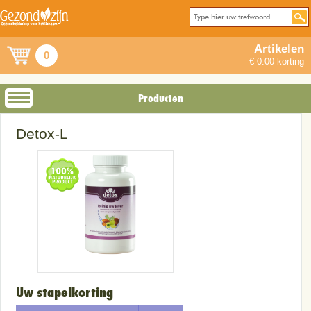
Artikelen
0
€ 0.00 korting
Producten
Detox-L
Uw stapelkorting