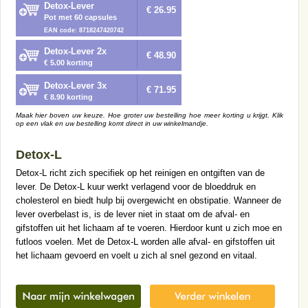
Detox-Lever
€ 26.95
Pot met 60 capsules
EAN code: 8718247420742
Detox-Lever 2x
€ 48.90
€ 5.00 korting
Detox-Lever 3x
€ 71.95
€ 8.90 korting
Maak hier boven uw keuze. Hoe groter uw bestelling hoe meer korting u krijgt. Klik
op een vlak en uw bestelling komt direct in uw winkelmandje.
Detox-L
Detox-L richt zich specifiek op het reinigen en ontgiften van de
lever. De Detox-L kuur werkt verlagend voor de bloeddruk en
cholesterol en biedt hulp bij overgewicht en obstipatie. Wanneer de
lever overbelast is, is de lever niet in staat om de afval- en
gifstoffen uit het lichaam af te voeren. Hierdoor kunt u zich moe en
futloos voelen. Met de Detox-L worden alle afval- en gifstoffen uit
het lichaam gevoerd en voelt u zich al snel gezond en vitaal.