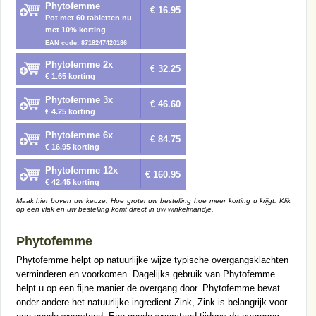
Phytofemme
€ 16.95
Pot met 60 tabletten nu
met 10% korting
EAN code: 8718247420186
Phytofemme 2x
€ 32.25
€ 1.65 korting
Phytofemme 3x
€ 46.60
€ 4.25 korting
Phytofemme 6x
€ 84.75
€ 16.95 korting
Phytofemme 12x
€ 160.95
€ 42.45 korting
Maak hier boven uw keuze. Hoe groter uw bestelling hoe meer korting u krijgt. Klik
op een vlak en uw bestelling komt direct in uw winkelmandje.
Phytofemme
Phytofemme helpt op natuurlijke wijze typische overgangsklachten
verminderen en voorkomen. Dagelijks gebruik van Phytofemme
helpt u op een fijne manier de overgang door. Phytofemme bevat
onder andere het natuurlijke ingredient Zink, Zink is belangrijk voor