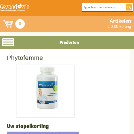
Artikelen
0
€ 0.00 korting
Producten
Phytofemme
Uw stapelkorting