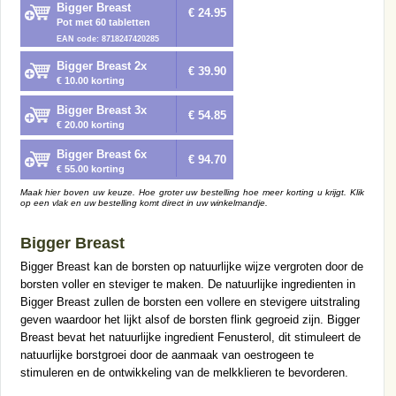
Bigger Breast
€ 24.95
Pot met 60 tabletten
EAN code: 8718247420285
Bigger Breast 2x
€ 39.90
€ 10.00 korting
Bigger Breast 3x
€ 54.85
€ 20.00 korting
Bigger Breast 6x
€ 94.70
€ 55.00 korting
Maak hier boven uw keuze. Hoe groter uw bestelling hoe meer korting u krijgt. Klik
op een vlak en uw bestelling komt direct in uw winkelmandje.
Bigger Breast
Bigger Breast kan de borsten op natuurlijke wijze vergroten door de
borsten voller en steviger te maken. De natuurlijke ingredienten in
Bigger Breast zullen de borsten een vollere en stevigere uitstraling
geven waardoor het lijkt alsof de borsten flink gegroeid zijn. Bigger
Breast bevat het natuurlijke ingredient Fenusterol, dit stimuleert de
natuurlijke borstgroei door de aanmaak van oestrogeen te
stimuleren en de ontwikkeling van de melkklieren te bevorderen.