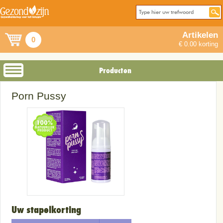
Artikelen
0
€ 0.00 korting
Producten
Porn Pussy
Uw stapelkorting